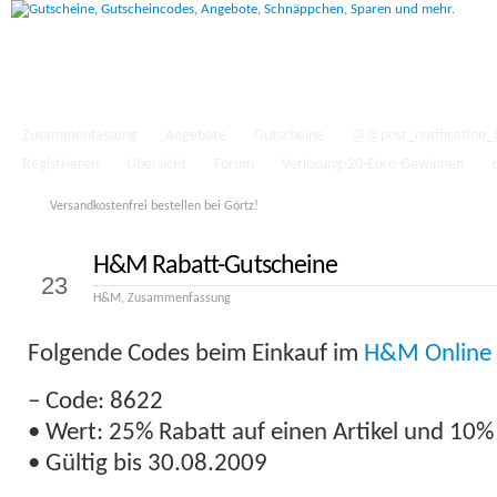
Zusammenfassung
Angebote
Gutscheine
@@post_notification_
Registrieren
Übersicht
Forum
Verlosung-20-Euro-Gewinnen
Versandkostenfrei bestellen bei Görtz!
H&M Rabatt-Gutscheine
Sep.
23
H&M
,
Zusammenfassung
Folgende Codes beim Einkauf im
H&M Online 
– Code: 8622
• Wert: 25% Rabatt auf einen Artikel und 10% 
• Gültig bis 30.08.2009