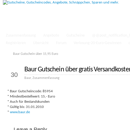
Zusammenfassung
Angebote
Gutscheine
@@post_notification_
Registrieren
Übersicht
Forum
Verlosung-20-Euro-Gewinnen
Baur Gutschein über 15,95 Euro
Baur Gutschein über gratis Versandkoste
Sep.
30
Baur
,
Zusammenfassung
* Baur Gutscheincode: 85954
* Mindestbestellwert: 15,- Euro
* Auch für Bestandskunden
* Gültig bis: 31.01.2010
*
www.baur.de
Leave a Reply