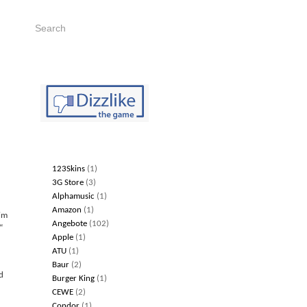
Kategorien
123Skins
(1)
3G Store
(3)
Alphamusic
(1)
Amazon
(1)
lim
Angebote
(102)
“
Apple
(1)
ATU
(1)
Baur
(2)
d
Burger King
(1)
CEWE
(2)
Condor
(1)