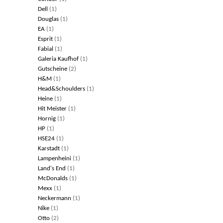
Dell
(1)
Douglas
(1)
EA
(1)
Esprit
(1)
Fabial
(1)
Galeria Kaufhof
(1)
Gutscheine
(2)
H&M
(1)
Head&Schoulders
(1)
Heine
(1)
Hit Meister
(1)
Hornig
(1)
HP
(1)
HSE24
(1)
Karstadt
(1)
Lampenheini
(1)
Land's End
(1)
McDonalds
(1)
Mexx
(1)
Neckermann
(1)
Nike
(1)
Otto
(2)