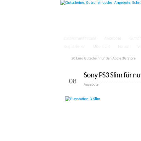
Zusammenfassung
Angebote
Gutsc
Registrieren
Übersicht
Forum
V
20 Euro Gutschein für den Apple 3G Store
Sony PS3 Slim für nu
Okt.
08
Angebote