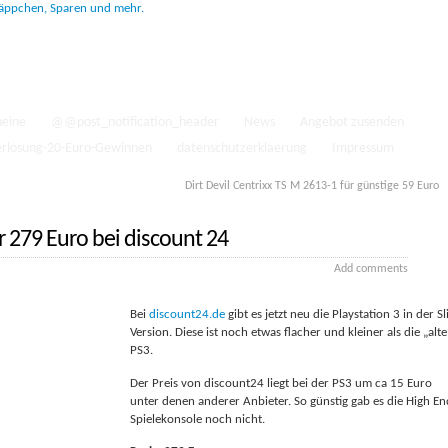
heine
@@post_notification_header
News
Angebot zusenden
erlosung-20-Euro-Gewinnen
datenschutzerklaerung
Impressum
Dirt Devil Centrixx TS M 2613-1 für günstige 59 Euro
r 279 Euro bei discount 24
Add comments
Bei
discount24.de
gibt es jetzt neu die Playstation 3 in der S
Version. Diese ist noch etwas flacher und kleiner als die „alte
PS3.
Der Preis von discount24 liegt bei der PS3 um ca 15 Euro
unter denen anderer Anbieter. So günstig gab es die High En
Spielekonsole noch nicht.