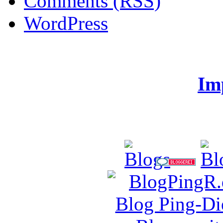
Comments (RSS)
WordPress
Im
CodeSchein.