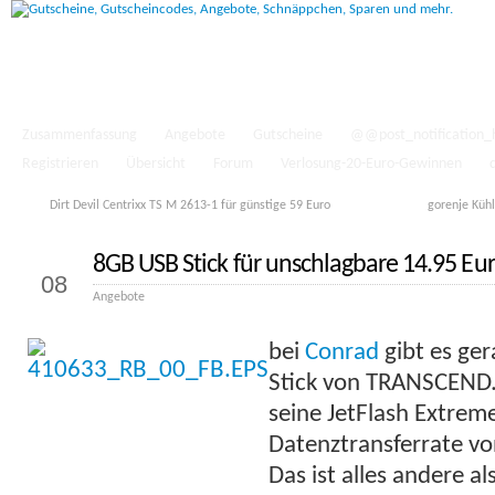
Zusammenfassung
Angebote
Gutscheine
@@post_notification_
Registrieren
Übersicht
Forum
Verlosung-20-Euro-Gewinnen
Dirt Devil Centrixx TS M 2613-1 für günstige 59 Euro
gorenje Küh
8GB USB Stick für unschlagbare 14.95 Eu
Okt.
08
Angebote
bei
Conrad
gibt es ge
Stick von TRANSCEND. 
seine JetFlash Extrem
Datenztransferrate v
Das ist alles andere a